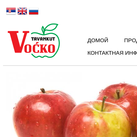
Sk
Русский
ma
co
ДОМОЙ
ПРО
КОНТАКТНАЯ ИН