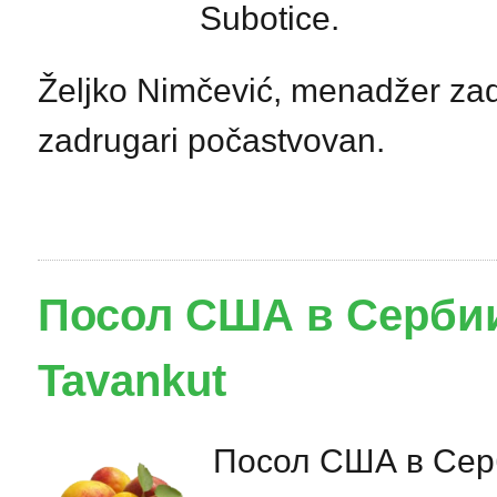
Subotice.
Željko Nimčević, menadžer zadr
zadrugari počastvovan.
Посол США в Сербии
Tavankut
Посол США в Серби