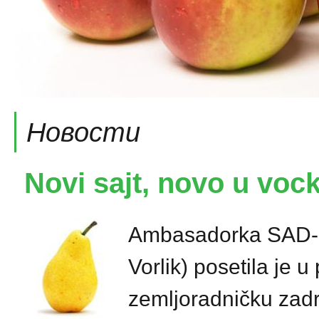
Новости
Novi sajt, novo u voc
Ambasadorka SAD-a u
Vorlik) posetila je 
zemljoradničku zad