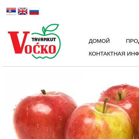
Sk
Русский
ma
co
ДОМОЙ
ПРО
КОНТАКТНАЯ ИН