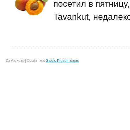
посетил в пятницу,
Tavankut, недалек
Za Voćko.rs | Dizajn i kod
Studio Present d.o.o.