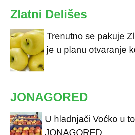
Zlatni Delišes
Trenutno se pakuje Zl
je u planu otvaranje
JONAGORED
U hladnjači Voćko u t
JONAGORED