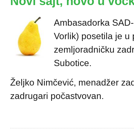
Novi sajt, novo u voc
Ambasadorka SAD-a u
Vorlik) posetila je 
zemljoradničku zad
Subotice.
Željko Nimčević, menadžer zadr
zadrugari počastvovan.