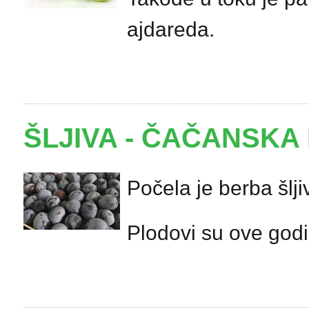
ajdareda.
ŠLJIVA - ČAČANSKA
Počela je berba šlji
Plodovi su ove godi