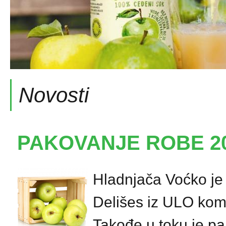
Novosti
PAKOVANJE ROBE 2
Hladnjača Voćko je
Delišes iz ULO kom
Takođe u toku je pa