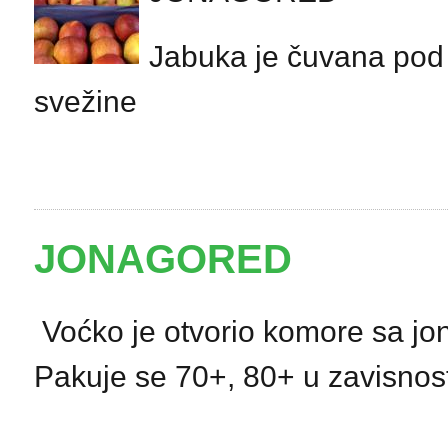
Jabuka je čuvana pod
svežine
JONAGORED
Voćko je otvorio komore sa jo
Pakuje se 70+, 80+ u zavisnost