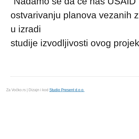
“Nadamo se da će nas USAID p
ostvarivanju planova vezanih 
u izradi
studije izvodljivosti ovog projek
Za Voćko.rs | Dizajn i kod
Studio Present d.o.o.