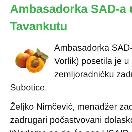
Ambasadorka SAD-a u 
Tavankutu
Ambasadorka SAD-a u
Vorlik) posetila je 
zemljoradničku zad
Subotice.
Željko Nimčević, menadžer zadr
zadrugari počastvovani dolas