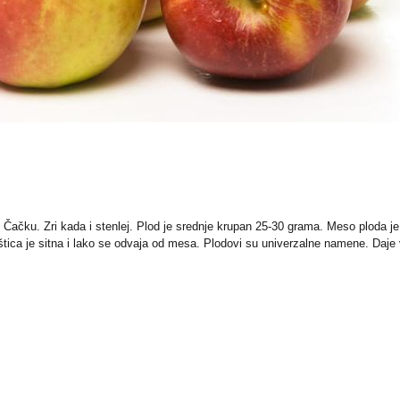
u Čačku. Zri kada i stenlej. Plod je srednje krupan 25-30 grama. Meso ploda je
štica je sitna i lako se odvaja od mesa. Plodovi su univerzalne namene. Daje vr