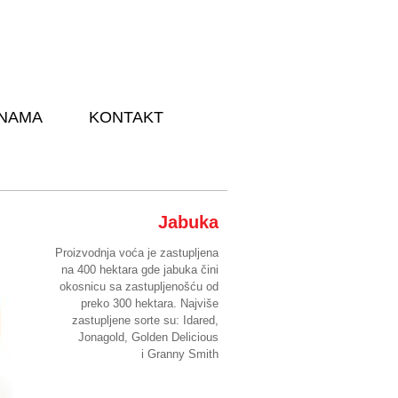
 NAMA
KONTAKT
Jabuka
Proizvodnja voća je zastupljena
na 400 hektara gde jabuka čini
okosnicu sa zastupljenošću od
preko 300 hektara. Najviše
zastupljene sorte su: Idared,
Jonagold, Golden Delicious
i Granny Smith