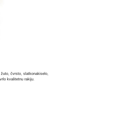
 žuto, čvrsto, slatkonakiselo,
lo kvalitetnu rakiju.