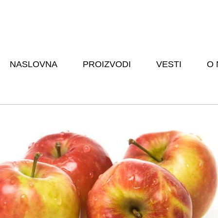
Skip to
main
content
NASLOVNA
PROIZVODI
VESTI
O